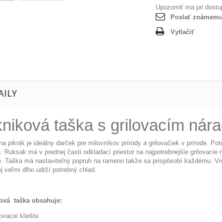
Upozorniť ma pri dostu
Poslať známem
Vytlačiť
AILY
kniková taška s grilovacím nár
a piknik je ideálny darček pre milovníkov prírody a grilovačiek v prírode. Pot
. Ruksak má v prednej časti odkladací priestor na najpotrebnejšie grilovacie n
é. Taška má nastaviteľný popruh na rameno takže sa prispôsobí každému. Vrc
j veľmi dlho udrží potrebný chlad.
ová taška obsahuje:
lovacie kliešte