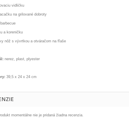
lovaciu vidličku
racačku na grilované dobroty
a barbecue
ku a koreničku
ky nôž s vývrtkou a otváračom na fľaše
ál:
nerez, plast, plyester
ry:
39,5 x 24 x 24 cm
ENZIE
rodukt momentálne nie je pridaná žiadna recenzia.