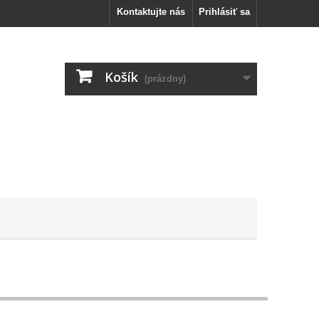
Kontaktujte nás
Prihlásiť sa
Košík
(prázdny)