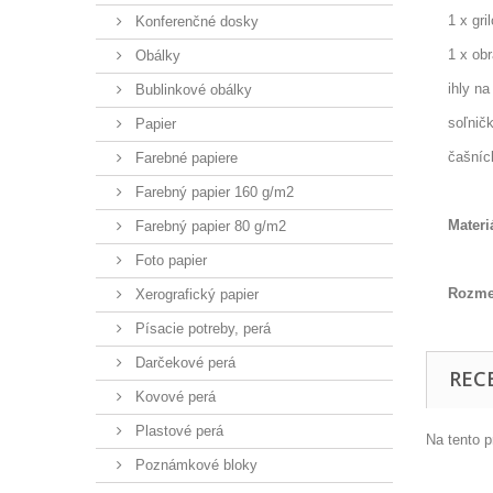
1 x gri
Konferenčné dosky
1 x ob
Obálky
ihly n
Bublinkové obálky
soľnič
Papier
čašníc
Farebné papiere
Farebný papier 160 g/m2
Materi
Farebný papier 80 g/m2
Foto papier
Rozme
Xerografický papier
Písacie potreby, perá
Darčekové perá
REC
Kovové perá
Plastové perá
Na tento p
Poznámkové bloky