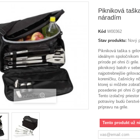
Pikniková tašk
náradím
Kód
W00362
Stav produktu:
Nový p
Pikniková taška s gril
ideálnym spoločníkom 
prírode pri ohni či gril
piknikový batoh v sebe
najpotrebnejšie grilova
koreničku, čašnícky nô
ktorej si môžete zobra
posedenie pri ohni či g
Tento izolačný priesto
Zväčšiť
potraviny budú čerstvé
prípravu na grile.
Tento produkt už n