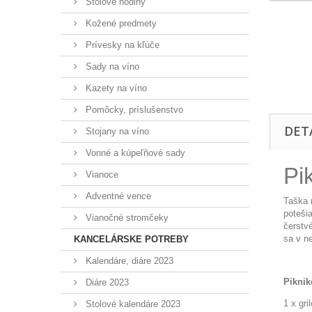
Stolové hodiny
Kožené predmety
Prívesky na kľúče
Sady na víno
Kazety na víno
Pomôcky, príslušenstvo
DET
Stojany na víno
Vonné a kúpeľňové sady
Pi
Vianoce
Adventné vence
Taška n
potešia
Vianočné stromčeky
čerstv
sa v ne
KANCELÁRSKE POTREBY
Kalendáre, diáre 2023
Piknik
Diáre 2023
1 x gri
Stolové kalendáre 2023