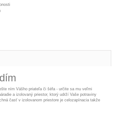
pnosti
u
adím
ešte ním Vášho priateľa či šéfa - určite sa mu veľmi
áradie a izolovaný priestor, ktorý udrží Vaše potraviny
hná časť v izolovanom priestore je celozapínacia takže