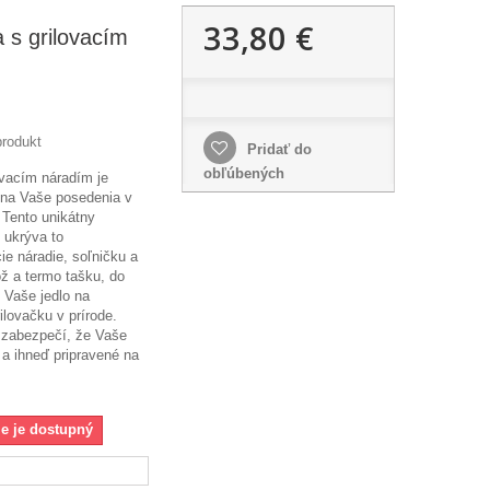
33,80 €
a s grilovacím
rodukt
Pridať do
obľúbených
ovacím náradím je
na Vaše posedenia v
e. Tento unikátny
 ukrýva to
cie náradie, soľničku a
ž a termo tašku, do
ť Vaše jedlo na
rilovačku v prírode.
r zabezpečí, že Vaše
 a ihneď pripravené na
ie je dostupný