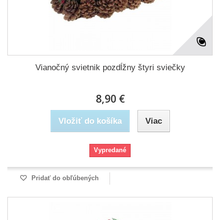
Vianočný svietnik pozdĺžny štyri sviečky
8,90 €
Vložiť do košíka
Viac
Vypredané
Pridať do obľúbených