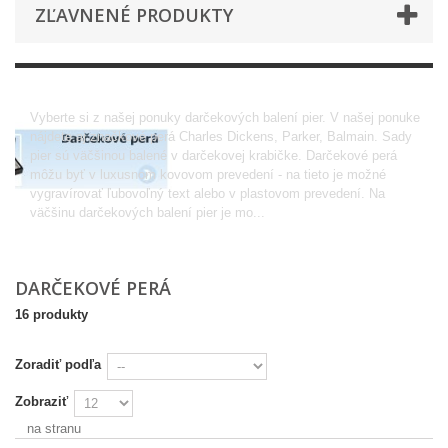
ZĽAVNENÉ PRODUKTY
Darčekové perá
Vyberte si z našej ponuky darčekových balení pier. V našej ponuke
nájdete aj značkové perá Charles Dickens, Parker, Balmain. Sady
pier sú väčšinou balené v darčekovej krabičke. Darčekové perá
môžu byť v luxusnom kovovom prevedení - na tieto je možné
vygravírovať ľubovoľný text alebo v plastovom prevedení. Na
väčšinu darčekových balení pier je mo...
Viac
DARČEKOVÉ PERÁ
16 produkty
Zoradiť podľa
Zobraziť
na stranu