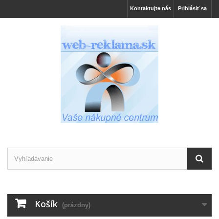
Kontaktujte nás
Prihlásiť sa
Košík
(prázdny)