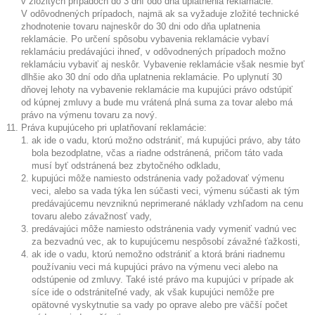
v zložitých prípadoch do 3 dní odo dňa uplatnenia reklamácie.
V odôvodnených prípadoch, najmä ak sa vyžaduje zložité technické
zhodnotenie tovaru najneskôr do 30 dni odo dňa uplatnenia
reklamácie. Po určení spôsobu vybavenia reklamácie vybaví
reklamáciu predávajúci ihneď, v odôvodnených prípadoch možno
reklamáciu vybaviť aj neskôr. Vybavenie reklamácie však nesmie byť
dlhšie ako 30 dní odo dňa uplatnenia reklamácie. Po uplynutí 30
dňovej lehoty na vybavenie reklamácie ma kupujúci právo odstúpiť
od kúpnej zmluvy a bude mu vrátená plná suma za tovar alebo má
právo na výmenu tovaru za nový.
Práva kupujúceho pri uplatňovaní reklamácie:
ak ide o vadu, ktorú možno odstrániť, má kupujúci právo, aby táto
bola bezodplatne, včas a riadne odstránená, pričom táto vada
musí byť odstránená bez zbytočného odkladu,
kupujúci môže namiesto odstránenia vady požadovať výmenu
veci, alebo sa vada týka len súčasti veci, výmenu súčasti ak tým
predávajúcemu nevzniknú neprimerané náklady vzhľadom na cenu
tovaru alebo závažnosť vady,
predávajúci môže namiesto odstránenia vady vymeniť vadnú vec
za bezvadnú vec, ak to kupujúcemu nespôsobí závažné ťažkosti,
ak ide o vadu, ktorú nemožno odstrániť a ktorá bráni riadnemu
používaniu veci má kupujúci právo na výmenu veci alebo na
odstúpenie od zmluvy. Také isté právo ma kupujúci v prípade ak
síce ide o odstrániteľné vady, ak však kupujúci nemôže pre
opätovné vyskytnutie sa vady po oprave alebo pre väčší počet