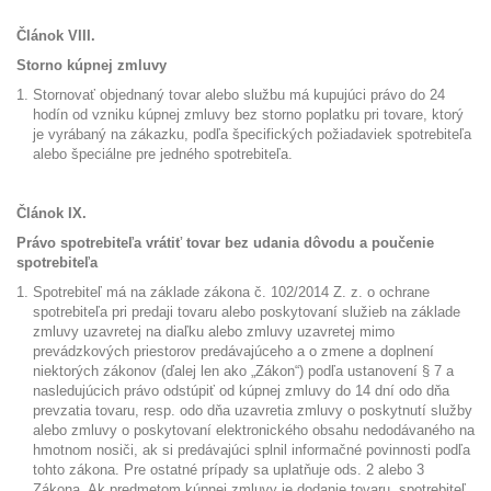
Článok VIII.
Storno kúpnej zmluvy
Stornovať objednaný tovar alebo službu má kupujúci právo do 24
hodín od vzniku kúpnej zmluvy bez storno poplatku pri tovare, ktorý
je vyrábaný na zákazku, podľa špecifických požiadaviek spotrebiteľa
alebo špeciálne pre jedného spotrebiteľa.
Článok IX.
Právo spotrebiteľa vrátiť tovar bez udania dôvodu a poučenie
spotrebiteľa
Spotrebiteľ má na základe zákona č. 102/2014 Z. z. o ochrane
spotrebiteľa pri predaji tovaru alebo poskytovaní služieb na základe
zmluvy uzavretej na diaľku alebo zmluvy uzavretej mimo
prevádzkových priestorov predávajúceho a o zmene a doplnení
niektorých zákonov (ďalej len ako „Zákon“) podľa ustanovení § 7 a
nasledujúcich právo odstúpiť od kúpnej zmluvy do 14 dní odo dňa
prevzatia tovaru, resp. odo dňa uzavretia zmluvy o poskytnutí služby
alebo zmluvy o poskytovaní elektronického obsahu nedodávaného na
hmotnom nosiči, ak si predávajúci splnil informačné povinnosti podľa
tohto zákona. Pre ostatné prípady sa uplatňuje ods. 2 alebo 3
Zákona. Ak predmetom kúpnej zmluvy je dodanie tovaru, spotrebiteľ