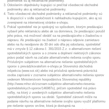
podmienok sú aj reklamačné podmienky.
Odoslaním objednávky kupujúci si prečítal všeobecné obchodné
podmienky ako aj reklamačné podmienky.
Tieto všeobecné obchodné podmienky a reklamačné podmienky sú
k dispozícií v sídle spoločnosti k nahliadnutiu kupujúcim, ako aj sú
zverejnené na internetovej stránke e-shopu.
Pokiaľ spotrebiteľ nie je spokojný so spôsobom, ktorým predávajúci
vybavil jeho reklamáciu alebo ak sa domnieva, že predávajúci porušil
jeho práva, má možnosť obrátiť sa na predávajúceho o žiadosťou o
nápravu. Ak predávajúci na žiadosť o nápravu odpovie zamietavo
alebo na ňu neodpovie do 30 dní odo dňa jej odoslania, spotrebiteľ
má v zmysle § 12 zákona č. 391/2015 Z.z. o alternatívnom riešení
spotrebiteľských sporov a o zmene a doplnení niektorých zákonov
právo podať návrh na začatie alternatívneho riešenia svojho sporu.
Príslušným subjektom na alternatívne riešenie spotrebiteľských
sporov s prevádzkovateľom e-shopu je Slovenská obchodná
inšpekcia (
www.soi.sk
) alebo iná príslušná oprávnená právnická
osoba zapísaná v zozname subjektov alternatívneho riešenia sporov
vedenom Ministerstvom hospodárstva Slovenskej republiky
(
http://www.mhsr.sk/zoznam-subjektov-alternativneho-riesenia-
spotrebitelskych-sporov/146987s
), pričom spotrebiteľ má právo
voľby, na ktorý z uvedených subjektov alternatívneho riešenia
spotrebiteľských sporov sa obráti. Spotrebiteľ zároveň môže na
podanie návrhu na alternatívne riešenie svojho sporu využiť platformu
pre riešenie sporov on-line, ktorá je dostupná na