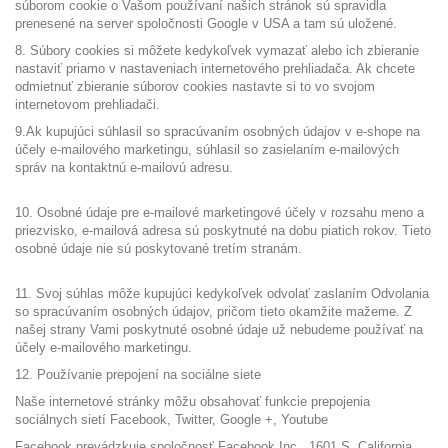
súborom cookie o Vašom používaní našich stránok sú spravidla
prenesené na server spoločnosti Google v USA a tam sú uložené.
8. Súbory cookies si môžete kedykoľvek vymazať alebo ich zbieranie
nastaviť priamo v nastaveniach internetového prehliadača. Ak chcete
odmietnuť zbieranie súborov cookies nastavte si to vo svojom
internetovom prehliadači.
9.Ak kupujúci súhlasil so spracúvaním osobných údajov v e-shope na
účely e-mailového marketingu, súhlasil so zasielaním e-mailových
správ na kontaktnú e-mailovú adresu.
10. Osobné údaje pre e-mailové marketingové účely v rozsahu meno a
priezvisko, e-mailová adresa sú poskytnuté na dobu piatich rokov. Tieto
osobné údaje nie sú poskytované tretím stranám.
11. Svoj súhlas môže kupujúci kedykoľvek odvolať zaslaním Odvolania
so spracúvaním osobných údajov, pričom tieto okamžite mažeme. Z
našej strany Vami poskytnuté osobné údaje už nebudeme používať na
účely e-mailového marketingu.
12. Používanie prepojení na sociálne siete
Naše internetové stránky môžu obsahovať funkcie prepojenia
sociálnych sietí Facebook, Twitter, Google +, Youtube
Facebook prevádzkuje spoločnosť Facebook Inc., 1601 S. California