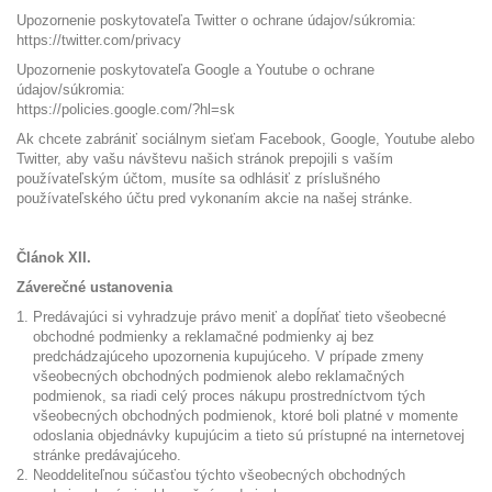
Upozornenie poskytovateľa Twitter o ochrane údajov/súkromia:
https://twitter.com/privacy
Upozornenie poskytovateľa Google a Youtube o ochrane
údajov/súkromia:
https://policies.google.com/?hl=sk
Ak chcete zabrániť sociálnym sieťam Facebook, Google, Youtube alebo
Twitter, aby vašu návštevu našich stránok prepojili s vaším
používateľským účtom, musíte sa odhlásiť z príslušného
používateľského účtu pred vykonaním akcie na našej stránke.
Článok XII.
Záverečné ustanovenia
Predávajúci si vyhradzuje právo meniť a dopĺňať tieto všeobecné
obchodné podmienky a reklamačné podmienky aj bez
predchádzajúceho upozornenia kupujúceho. V prípade zmeny
všeobecných obchodných podmienok alebo reklamačných
podmienok, sa riadi celý proces nákupu prostredníctvom tých
všeobecných obchodných podmienok, ktoré boli platné v momente
odoslania objednávky kupujúcim a tieto sú prístupné na internetovej
stránke predávajúceho.
Neoddeliteľnou súčasťou týchto všeobecných obchodných