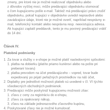
zmeny, pre ktoré nie je možné realizovať objednávku alebo
z dôvodov vyššej moci, môže predávajúci objednávku stornovať
o čom kupujúcemu pošle e-mail. Taktiež má predávajúci právo zrušiť
objednávku, pokiaľ kupujúci v objednávke uviedol nepravdivé alebo
zavádzajúce údaje, ktoré nie je možné overiť, napríklad nesprávny e-
mail, telefonický kontakt alebo nesprávna resp. neexistujúca adresa.
Ak kupujúci zaplatil preddavok, tento je mu povinný predávajúci vrátiť
do 14 dní.
Článok IV.
Platobné podmienky
Za tovar a služby v e-shope je možné platiť nasledovnými spôsobmi:
platba na dobierku (platíte priamo kuriérovi alebo na pošte pri
preberaní tovaru)
platba prevodom na účet predávajúceho – vopred, tovar bude
expedovaný po prijatí peňažných prostriedkov na náš účet,
Doplatky pre jednotlivé možnosti platieb sú uvedené v čl. VI týchto
všeobecných obchodných podmienok.
Predávajúci môže poskytnúť kupujúcemu možnosti zliav:
zľavu z ceny za registráciu do e-shopu,
zľavu za opakovaný nákup,
zľavu na základe jednorazového zľavového kupónu,
Poskytované zľavy nie je možné kumulovať.