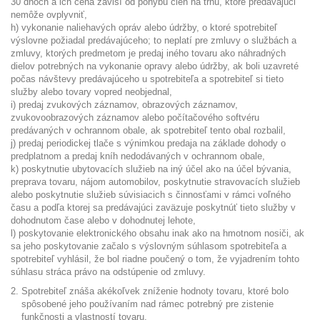
30 dňoch a ich cena závisí od pohybu cien na trhu, ktoré predávajúci
nemôže ovplyvniť,
h) vykonanie naliehavých opráv alebo údržby, o ktoré spotrebiteľ
výslovne požiadal predávajúceho; to neplatí pre zmluvy o službách a
zmluvy, ktorých predmetom je predaj iného tovaru ako náhradných
dielov potrebných na vykonanie opravy alebo údržby, ak boli uzavreté
počas návštevy predávajúceho u spotrebiteľa a spotrebiteľ si tieto
služby alebo tovary vopred neobjednal,
i) predaj zvukových záznamov, obrazových záznamov,
zvukovoobrazových záznamov alebo počítačového softvéru
predávaných v ochrannom obale, ak spotrebiteľ tento obal rozbalil,
j) predaj periodickej tlače s výnimkou predaja na základe dohody o
predplatnom a predaj kníh nedodávaných v ochrannom obale,
k) poskytnutie ubytovacích služieb na iný účel ako na účel bývania,
preprava tovaru, nájom automobilov, poskytnutie stravovacích služieb
alebo poskytnutie služieb súvisiacich s činnosťami v rámci voľného
času a podľa ktorej sa predávajúci zaväzuje poskytnúť tieto služby v
dohodnutom čase alebo v dohodnutej lehote,
l) poskytovanie elektronického obsahu inak ako na hmotnom nosiči, ak
sa jeho poskytovanie začalo s výslovným súhlasom spotrebiteľa a
spotrebiteľ vyhlásil, že bol riadne poučený o tom, že vyjadrením tohto
súhlasu stráca právo na odstúpenie od zmluvy.
Spotrebiteľ znáša akékoľvek zníženie hodnoty tovaru, ktoré bolo
spôsobené jeho používaním nad rámec potrebný pre zistenie
funkčnosti a vlastností tovaru.