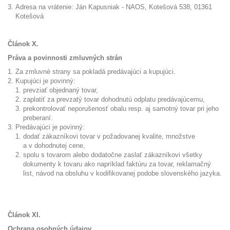
Adresa na vrátenie: Ján Kapusniak - NAOS, Kotešová 538, 01361
Kotešová
Článok X.
Práva a povinnosti zmluvných strán
Za zmluvné strany sa pokladá predávajúci a kupujúci.
Kupujúci je povinný:
prevziať objednaný tovar,
zaplatiť za prevzatý tovar dohodnutú odplatu predávajúcemu,
prekontrolovať neporušenosť obalu resp. aj samotný tovar pri jeho
preberaní.
Predávajúci je povinný:
dodať zákazníkovi tovar v požadovanej kvalite, množstve
a v dohodnutej cene,
spolu s tovarom alebo dodatočne zaslať zákazníkovi všetky
dokumenty k tovaru ako napríklad faktúru za tovar, reklamačný
list, návod na obsluhu v kodifikovanej podobe slovenského jazyka.
Článok XI.
Ochrana osobných údajov