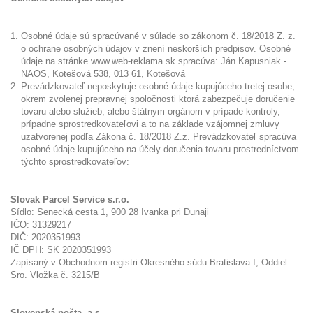
Osobné údaje sú spracúvané v súlade so zákonom č. 18/2018 Z. z.
o ochrane osobných údajov v znení neskorších predpisov. Osobné
údaje na stránke www.web-reklama.sk spracúva: Ján Kapusniak -
NAOS, Kotešová 538, 013 61, Kotešová
Prevádzkovateľ neposkytuje osobné údaje kupujúceho tretej osobe,
okrem zvolenej prepravnej spoločnosti ktorá zabezpečuje doručenie
tovaru alebo služieb, alebo štátnym orgánom v prípade kontroly,
prípadne sprostredkovateľovi a to na základe vzájomnej zmluvy
uzatvorenej podľa Zákona č. 18/2018 Z.z. Prevádzkovateľ spracúva
osobné údaje kupujúceho na účely doručenia tovaru prostredníctvom
týchto sprostredkovateľov:
Slovak Parcel Service s.r.o.
Sídlo: Senecká cesta 1, 900 28 Ivanka pri Dunaji
IČO: 31329217
DIČ: 2020351993
IČ DPH: SK 2020351993
Zapísaný v Obchodnom registri Okresného súdu Bratislava I, Oddiel
Sro. Vložka č. 3215/B
Slovenská pošta, a.s.