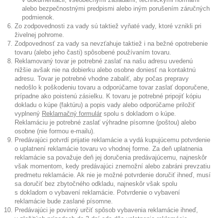
alebo bezpečnostnými predpismi alebo iným porušením záručných
podmienok.
Zo zodpovednosti za vady sú taktiež vyňaté vady, ktoré vznikli pri
živelnej pohrome.
Zodpovednosť za vady sa nevzťahuje taktiež i na bežné opotrebenie
tovaru (alebo jeho časti) spôsobené používaním tovaru.
Reklamovaný tovar je potrebné zaslať na našu adresu uvedenú
nižšie avšak nie na dobierku alebo osobne doniesť na kontaktnú
adresu. Tovar je potrebné vhodne zabaliť, aby počas prepravy
nedošlo k poškodeniu tovaru a odporúčame tovar zaslať doporučene,
prípadne ako poistenú zásielku. K tovaru je potrebné pripojiť kópiu
dokladu o kúpe (faktúru) a popis vady alebo odporúčame priložiť
vyplnený
Reklamačný formulár
spolu s dokladom o kúpe.
Reklamáciu je potrebné zaslať výhradne písomne (poštou) alebo
osobne (nie formou e-mailu).
Predávajúci potvrdí prijatie reklamácie a vydá kupujúcemu potvrdenie
o uplatnení reklamácie tovaru vo vhodnej forme. Za deň uplatnenia
reklamácie sa považuje deň jej doručenia predávajúcemu, najneskôr
však momentom, kedy predávajúci znemožní alebo zabráni prevzatiu
predmetu reklamácie. Ak nie je možné potvrdenie doručiť ihneď, musí
sa doručiť bez zbytočného odkladu, najneskôr však spolu
s dokladom o vybavení reklamácie. Potvrdenie o vybavení
reklamácie bude zaslané písomne.
Predávajúci je povinný určiť spôsob vybavenia reklamácie ihneď,