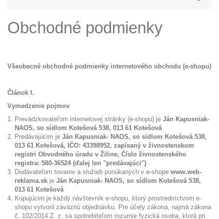
Obchodné podmienky
Všeobecné obchodné podmienky internetového obchodu (e-shopu)
Článok I.
Vymedzenie pojmov
Prevádzkovateľom internetovej stránky (e-shopu) je
Ján Kapusniak-
NAOS, so sídlom Kotešová 538, 013 61 Kotešová
Predávajúcim je
Ján Kapusniak- NAOS, so sídlom Kotešová 538,
013 61 Kotešová, IČO: 43398952, zapísaný v živnostenskom
registri Obvodného úradu v Žiline, Číslo živnostenského
registra: 580-36524
(ďalej len "predávajúci")
Dodávateľom tovarov a služieb ponúkaných v e-shope
www.web-
reklama.sk
je
Ján Kapusniak- NAOS, so sídlom Kotešová 538,
013 61 Kotešová
Kupujúcim je každý návštevník e-shopu, ktorý prostredníctvom e-
shopu vytvoril záväznú objednávku. Pre účely zákona, najmä zákona
č. 102/2014 Z. z. sa spotrebiteľom rozumie fyzická osoba, ktorá pri