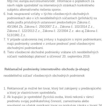
http://ec.europa.eu/consumers/odr/
. Informácie o poplatkoch za
návrh nájde spotrebiteľ na internetových stránkach konkrétneho
subjektu alternatívneho riešenia sporov.
Inak neupravené vzťahy v týchto všeobecných obchodných
podmienkach ako v ich neoddeliteľných súčastiach (prílohách) sa
riadia podľa príslušných ustanovení predovšetkým Zákona č.
40/1964 Zb, Zákona č. 250/2007 Z.z., Zákona č. 102/2014 Z.z.,
Zákona č. 122/2013 Z.z., Zákona č. 22/2004 Z.z. ako aj Zákona č.
513/1991 Z.z.
V prípade uzatvorenia inej zmluvy s kupujúcim s inými podmienkami,
majú podmienky uvedené v zmluve prednosť pred všeobecnými
obchodnými podmienkami.
Tieto všeobecné obchodné podmienky vrátane ich neoddeliteľných
súčastí nadobúdajú platnosť a účinnosť 20. septembra 2019.
Reklamačné podmienky internetového obchodu (e-shopu)
neoddeliteľná súčasť všeobecných obchodných podmienok
Reklamovať je možné len tovar, ktorý bol zakúpený u predávajúceho
a ktorý je vlastníctvom spotrebiteľa.
Ak kupujúci je spotrebiteľ (fyzická osoba, ktorá nekoná v rámci
predmetu svojej podnikateľskej činnosti, zamestnania alebo
povolania) na všetok ponúkaný tovar sa poskytuje záruka v trvaní 24