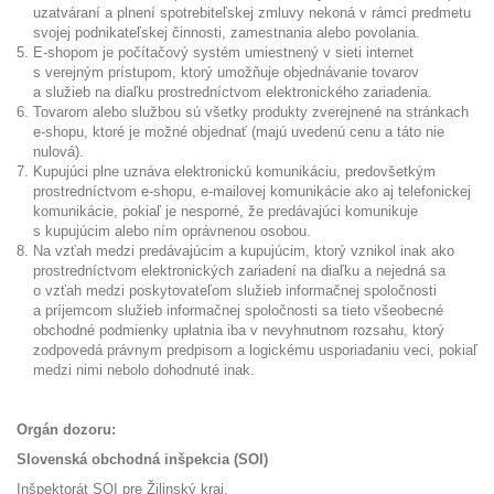
uzatváraní a plnení spotrebiteľskej zmluvy nekoná v rámci predmetu
svojej podnikateľskej činnosti, zamestnania alebo povolania.
E-shopom je počítačový systém umiestnený v sieti internet
s verejným prístupom, ktorý umožňuje objednávanie tovarov
a služieb na diaľku prostredníctvom elektronického zariadenia.
Tovarom alebo službou sú všetky produkty zverejnené na stránkach
e-shopu, ktoré je možné objednať (majú uvedenú cenu a táto nie
nulová).
Kupujúci plne uznáva elektronickú komunikáciu, predovšetkým
prostredníctvom e-shopu, e-mailovej komunikácie ako aj telefonickej
komunikácie, pokiaľ je nesporné, že predávajúci komunikuje
s kupujúcim alebo ním oprávnenou osobou.
Na vzťah medzi predávajúcim a kupujúcim, ktorý vznikol inak ako
prostredníctvom elektronických zariadení na diaľku a nejedná sa
o vzťah medzi poskytovateľom služieb informačnej spoločnosti
a príjemcom služieb informačnej spoločnosti sa tieto všeobecné
obchodné podmienky uplatnia iba v nevyhnutnom rozsahu, ktorý
zodpovedá právnym predpisom a logickému usporiadaniu veci, pokiaľ
medzi nimi nebolo dohodnuté inak.
Orgán dozoru:
Slovenská obchodná inšpekcia (SOI)
Inšpektorát SOI pre Žilinský kraj,