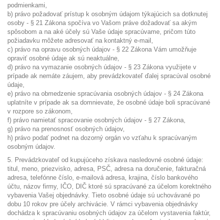
podmienkami,
b) právo požadovať prístup k osobným údajom týkajúcich sa dotknutej
osoby - § 21 Zákona spočíva vo Vašom práve dožadovať sa akým
spôsobom a na aké účely sú Vaše údaje spracúvame, pričom túto
požiadavku môžete adresovať na kontaktný e-mail,
c) právo na opravu osobných údajov - § 22 Zákona Vám umožňuje
opraviť osobné údaje ak sú neaktuálne,
d) právo na vymazanie osobných údajov - § 23 Zákona využijete v
prípade ak nemáte záujem, aby prevádzkovateľ ďalej spracúval osobné
údaje,
e) právo na obmedzenie spracúvania osobných údajov - § 24 Zákona
uplatníte v prípade ak sa domnievate, že osobné údaje boli spracúvané
v rozpore so zákonom,
f) právo namietať spracovanie osobných údajov - § 27 Zákona,
g) právo na prenosnosť osobných údajov,
h) právo podať podnet na dozorný orgán vo vzťahu k spracúvaným
osobným údajov.
5. Prevádzkovateľ od kupujúceho získava nasledovné osobné údaje:
titul, meno, priezvisko, adresa, PSČ, adresa na doručenie, fakturačná
adresa, telefónne číslo, e-mailová adresa, krajina, číslo bankového
účtu, názov firmy, IČO, DIČ ktoré sú spracúvané za účelom korektného
vybavenia Vašej objednávky. Tieto osobné údaje sú uchovávané po
dobu 10 rokov pre účely archivácie. V rámci vybavenia objednávky
dochádza k spracúvaniu osobných údajov za účelom vystavenia faktúr,