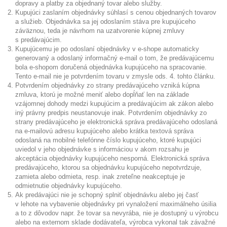
dopravy a platby za objednaný tovar alebo služby.
Kupujúci zaslaním objednávky súhlasí s cenou objednaných tovarov
a služieb. Objednávka sa jej odoslaním stáva pre kupujúceho
záväznou, teda je návrhom na uzatvorenie kúpnej zmluvy
s predávajúcim.
Kupujúcemu je po odoslaní objednávky v e-shope automaticky
generovaný a odoslaný informačný e-mail o tom, že predávajúcemu
bola e-shopom doručená objednávka kupujúceho na spracovanie.
Tento e-mail nie je potvrdením tovaru v zmysle ods. 4. tohto článku.
Potvrdením objednávky zo strany predávajúceho vzniká kúpna
zmluva, ktorú je možné meniť alebo dopĺňať len na základe
vzájomnej dohody medzi kupujúcim a predávajúcim ak zákon alebo
iný právny predpis neustanovuje inak. Potvrdením objednávky zo
strany predávajúceho je elektronická správa predávajúceho odoslaná
na e-mailovú adresu kupujúceho alebo krátka textová správa
odoslaná na mobilné telefónne číslo kupujúceho, ktoré kupujúci
uviedol v jeho objednávke s informáciou v akom rozsahu je
akceptácia objednávky kupujúceho nesporná. Elektronická správa
predávajúceho, ktorou sa objednávku kupujúceho nepotvrdzuje,
zamieta alebo odmieta, resp. inak zreteľne neakceptuje je
odmietnutie objednávky kupujúceho.
Ak predávajúci nie je schopný splniť objednávku alebo jej časť
v lehote na vybavenie objednávky pri vynaložení maximálneho úsilia
a to z dôvodov napr. že tovar sa nevyrába, nie je dostupný u výrobcu
alebo na externom sklade dodávateľa, výrobca vykonal tak závažné