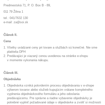
Predmestská 71, P. O. Box B - 89,
011 79 Žilina 1
tel.: 041/7632 130
e-mail: za@soi.sk
Článok II.
Cena
Všetky uvádzané ceny pri tovare a službách sú konečné. Nie sme
platitelia DPH
Predávajúci je viazaný cenou uvedenou na stránke e-shopu
v momente vykonania nákupu.
Článok III.
Objednávka
Objednávka vzniká potvrdením procesu objednávania v e-shope
výberom tovarov alebo služieb kupujúcim vrátane kompletného
vyplnenia objednávkového formuláru a jeho odoslania
predávajúcemu. Pre správne a riadne vybavenie objednávky je
potrebné vyplniť požadované údaje v objednávke a zvoliť si možnosti