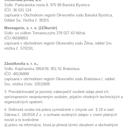
Sídlo: Partizánska cesta 9, 975 99 Banská Bystrica
IČO: 36 631 124
zapísaná v Obchodnom registri Okresného súdu Banská Bystrica,
Oddiel Sa, Vložka č. 803/S
Messagerie, s. r. o. (123kuriér)
Sídlo: so sídlom Tomanoczyho 378 027 43 Nižná
IČO:46598863
zapísaná v obchodnom registri Okresného súdu Žilina, oddiel Sro,
vložka č. 57023/L
Zásielkovňa s. r. o.,
Sídlo: Kopčianska 3954/39, 851 01 Bratislava
IČO: 48136999
zapísaná v obchodnom registri Okresného súdu Bratislava I, oddiel:
Sro, vložka číslo: 105158/B
3. Prevádzkovateľ je povinný zabezpečiť osobné údaje pred ich
sprístupnením neoprávneným osobám, prijatím vhodných technických a
organizačných opatrení.
4. Dotknutá osoba má práva vymedzené v zmysle ust. § 19 a nasl.
Zákona č. 18/2018 Z.z. o ochrane osobných údajov v znení platných
noviel a to konkrétne:
a) právo na informácie, ktorá je plnená týmto obsahom a obchodnými