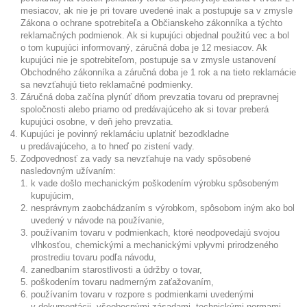
mesiacov, ak nie je pri tovare uvedené inak a postupuje sa v zmysle
Zákona o ochrane spotrebiteľa a Občianskeho zákonníka a týchto
reklamačných podmienok. Ak si kupujúci objednal použitú vec a bol
o tom kupujúci informovaný, záručná doba je 12 mesiacov. Ak
kupujúci nie je spotrebiteľom, postupuje sa v zmysle ustanovení
Obchodného zákonníka a záručná doba je 1 rok a na tieto reklamácie
sa nevzťahujú tieto reklamačné podmienky.
Záručná doba začína plynúť dňom prevzatia tovaru od prepravnej
spoločnosti alebo priamo od predávajúceho ak si tovar preberá
kupujúci osobne, v deň jeho prevzatia.
Kupujúci je povinný reklamáciu uplatniť bezodkladne
u predávajúceho, a to hneď po zistení vady.
Zodpovednosť za vady sa nevzťahuje na vady spôsobené
nasledovným užívaním:
k vade došlo mechanickým poškodením výrobku spôsobeným
kupujúcim,
nesprávnym zaobchádzaním s výrobkom, spôsobom iným ako bol
uvedený v návode na používanie,
používaním tovaru v podmienkach, ktoré neodpovedajú svojou
vlhkosťou, chemickými a mechanickými vplyvmi prirodzeného
prostrediu tovaru podľa návodu,
zanedbaním starostlivosti a údržby o tovar,
poškodením tovaru nadmerným zaťažovaním,
používaním tovaru v rozpore s podmienkami uvedenými
v dokumentácii, všeobecnými zásadami, technickými normami