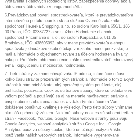
vystavenia skladových (dodacích) listov, zabezpečenia dopravy ako aj
účtovania v účtovníctve v programoch Alfa.
6.Prevádzkovateľ poveril sprostredkovateľa, ktorý je prevádzkovateľom
internetového portálu heureka.sk so službou Overené zákazníkmi,
spoločnosť Heureka Shopping, s.r.o. so sídlom Karolínska 650/1, 186
00 Praha, IČO: 02387727 a so službou Hodnotenie obchodu,
spoločnosť Pricemania s. r. o., so sídlom Karpatská 6, 811 05
Bratislava, IČO: 438605992, aby v mene prevádzkovateľa e-shopu
spracúvala jednorázovo osobné údaje v rozsahu meno, priezvisko, e-
mail a informácie o objednanom tovare za účelom hodnotenia kvality
nákupu. Pre účely tohto hodnotenie zašle sprostredkovateľ jednorazový
e-mail kupujúcemu s možnosťou hodnotenia.
7. Tieto stránky zaznamenávajú vašu IP adresu, informácie o čase
koľko času strávite prezeraním tých stránok a informácie o tom z akých
stránok k nám prichádzate, aký operačný systém používate, aký
prehliadač používate. Cookies sú textové súbory, ktoré sú ukladané vo
vašom počítači a používajú sa aj na meranie návštevnosti stránky a
prispôsobenie zobrazenia stránok a vďaka týmto súborom Vám
dokážeme ponúknuť kvalitnejšie výsledky. Preto tieto súbory vnímame
ako náš oprávnený záujem. Niektoré súbory cookies sú súbormi tretích
strán - Facebook, Youtube, Google. Naše webové stránky používajú
Google Analytics, webovú analytickú službu Google Inc.. Google
Analytics používa súbory cookie, ktoré umožňujú analýzu Vášho
používania našich webových stránok. Informácie vygenerované