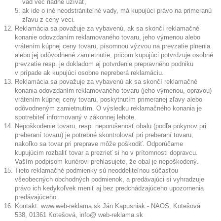
vád vec riadne užívať,
ak ide o iné neodstrániteľné vady, má kupujúci právo na primeranú
zľavu z ceny veci.
Reklamácia sa považuje za vybavenú, ak sa skončí reklamačné
konanie odovzdaním reklamovaného tovaru, jeho výmenou alebo
vrátením kúpnej ceny tovaru, písomnou výzvou na prevzatie plnenia
alebo jej odôvodnené zamietnutie, pričom kupujúci potvrdzuje osobné
prevzatie resp. je dokladom aj potvrdenie prepravného podniku
v prípade ak kupujúci osobne nepreberá reklamáciu.
Reklamácia sa považuje za vybavenú ak sa skončí reklamačné
konania odovzdaním reklamovaného tovaru (jeho výmenou, opravou)
vrátením kúpnej ceny tovaru, poskytnutím primeranej zľavy alebo
odôvodneným zamietnutím. O výsledku reklamačného konania je
spotrebiteľ informovaný v zákonnej lehote.
Nepoškodenie tovaru, resp. neporušenosť obalu (podľa pokynov pri
preberaní tovaru) je potrebné skontrolovať pri preberaní tovaru,
nakoľko sa tovar pri preprave môže poškodiť. Odporúčame
kupujúcim rozbaliť tovar a prezrieť si ho v prítomnosti dopravcu.
Vaším podpisom kuriérovi prehlasujete, že obal je nepoškodený.
Tieto reklamačné podmienky sú neoddeliteľnou súčasťou
všeobecných obchodných podmienok, a predávajúci si vyhradzuje
právo ich kedykoľvek meniť aj bez predchádzajúceho upozornenia
predávajúceho.
Kontakt: www.web-reklama.sk Ján Kapusniak - NAOS, Kotešová
538, 01361 Kotešová, info@ web-reklama.sk