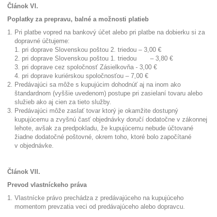
Článok VI.
Poplatky za prepravu, balné a možnosti platieb
Pri platbe vopred na bankový účet alebo pri platbe na dobierku si za
dopravné účtujeme:
pri doprave Slovenskou poštou 2. triedou – 3,00 €
pri doprave Slovenskou poštou 1. triedou – 3,80 €
pri doprave cez spoločnosť Zásielkovňa - 3,00 €
pri doprave kuriérskou spoločnosťou – 7,00 €
Predávajúci sa môže s kupujúcim dohodnúť aj na inom ako
štandardnom (vyššie uvedenom) postupe pri zasielaní tovaru alebo
služieb ako aj cien za tieto služby.
Predávajúci môže zaslať tovar ktorý je okamžite dostupný
kupujúcemu a zvyšnú časť objednávky doručí dodatočne v zákonnej
lehote, avšak za predpokladu, že kupujúcemu nebude účtované
žiadne dodatočné poštovné, okrem toho, ktoré bolo započítané
v objednávke.
Článok VII.
Prevod vlastníckeho práva
Vlastnícke právo prechádza z predávajúceho na kupujúceho
momentom prevzatia veci od predávajúceho alebo dopravcu.