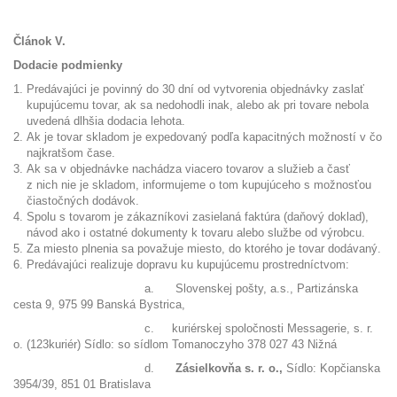
Článok V.
Dodacie podmienky
Predávajúci je povinný do 30 dní od vytvorenia objednávky zaslať
kupujúcemu tovar, ak sa nedohodli inak, alebo ak pri tovare nebola
uvedená dlhšia dodacia lehota.
Ak je tovar skladom je expedovaný podľa kapacitných možností v čo
najkratšom čase.
Ak sa v objednávke nachádza viacero tovarov a služieb a časť
z nich nie je skladom, informujeme o tom kupujúceho s možnosťou
čiastočných dodávok.
Spolu s tovarom je zákazníkovi zasielaná faktúra (daňový doklad),
návod ako i ostatné dokumenty k tovaru alebo službe od výrobcu.
Za miesto plnenia sa považuje miesto, do ktorého je tovar dodávaný.
Predávajúci realizuje dopravu ku kupujúcemu prostredníctvom:
a. Slovenskej pošty, a.s., Partizánska
cesta 9, 975 99 Banská Bystrica,
c.
kuriérskej spoločnosti Messagerie, s. r.
o. (123kuriér) Sídlo: so sídlom Tomanoczyho 378 027 43 Nižná
d.
Zásielkovňa s. r. o.,
Sídlo: Kopčianska
3954/39, 851 01 Bratislava