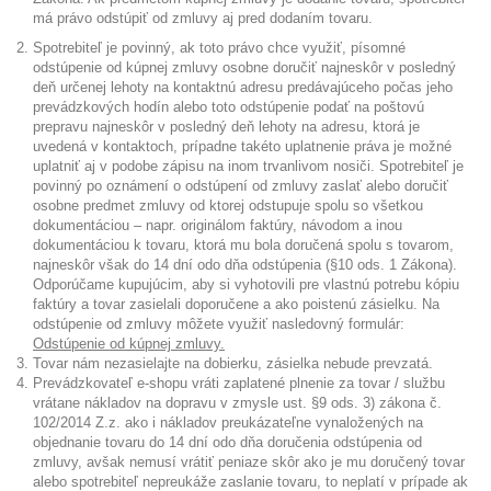
má právo odstúpiť od zmluvy aj pred dodaním tovaru.
Spotrebiteľ je povinný, ak toto právo chce využiť, písomné
odstúpenie od kúpnej zmluvy osobne doručiť najneskôr v posledný
deň určenej lehoty na kontaktnú adresu predávajúceho počas jeho
prevádzkových hodín alebo toto odstúpenie podať na poštovú
prepravu najneskôr v posledný deň lehoty na adresu, ktorá je
uvedená v kontaktoch, prípadne takéto uplatnenie práva je možné
uplatniť aj v podobe zápisu na inom trvanlivom nosiči. Spotrebiteľ je
povinný po oznámení o odstúpení od zmluvy zaslať alebo doručiť
osobne predmet zmluvy od ktorej odstupuje spolu so všetkou
dokumentáciou – napr. originálom faktúry, návodom a inou
dokumentáciou k tovaru, ktorá mu bola doručená spolu s tovarom,
najneskôr však do 14 dní odo dňa odstúpenia (§10 ods. 1 Zákona).
Odporúčame kupujúcim, aby si vyhotovili pre vlastnú potrebu kópiu
faktúry a tovar zasielali doporučene a ako poistenú zásielku. Na
odstúpenie od zmluvy môžete využiť nasledovný formulár:
Odstúpenie od kúpnej zmluvy.
Tovar nám nezasielajte na dobierku, zásielka nebude prevzatá.
Prevádzkovateľ e-shopu vráti zaplatené plnenie za tovar / službu
vrátane nákladov na dopravu v zmysle ust. §9 ods. 3) zákona č.
102/2014 Z.z. ako i nákladov preukázateľne vynaložených na
objednanie tovaru do 14 dní odo dňa doručenia odstúpenia od
zmluvy, avšak nemusí vrátiť peniaze skôr ako je mu doručený tovar
alebo spotrebiteľ nepreukáže zaslanie tovaru, to neplatí v prípade ak