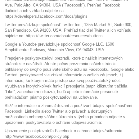
Ave, Palo Alto, CA 94304, USA (“Facebook”). Prehľad Facebook
tlačidiel a ich vzhľadu nájdete na:
https://developers.facebook.com/docs/plugins
Twitter prevádzkuje spoločnosť Twitter Inc., 1355 Market St, Suite 900,
San Francisco, CA 94103, USA. Prehľad tlačidiel Twitter a ich vzhľadu
nájdete na: https://twitter.com/about/resources/buttons
Google a Youtobe prevádzkuje spoločnosť Google LLC, 1600
Amphitheatre Parkway, Mountain View, CA 94043, USA
Prepojenie poskytovateľovi prezradí, ktoré z našich internetových
stránok ste navštívili. Ak ste počas prezerania našich stránok
prihlásený do svojho používateľského účtu na Facebooku, Google alebo
Twitteri, poskytovateľ vie získať informácie o vašich záujmoch, t.j.
informácie, ku ktorým máte prístup cez svoj používateľský účet.
Využívanie ktorýchkoľvek funkcií prepojenia (napr. kliknutím tlačidla
“Like”, zanechaním odkazu), budú aj tieto informácie presunuté
prehliadačom priamo poskytovateľovi na uchovanie.
Bližšie informácie o zhromažďovaní a používaní údajov spoločnosťami
Facebook, LinkedIn alebo Twitter a o právach a dostupných
možnostiach ochrany vášho súkromia v týchto prípadoch nájdete v
upozornení poskytovateľa o ochrane údajov/súkromia:
Upozornenie poskytovateľa Facebook o ochrane údajov/súkromia:
http://www.facebook.com/policy.php