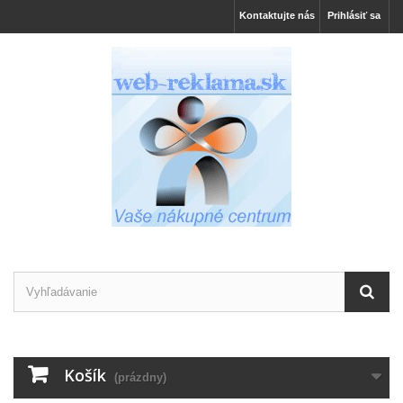
Kontaktujte nás
Prihlásiť sa
Košík
(prázdny)