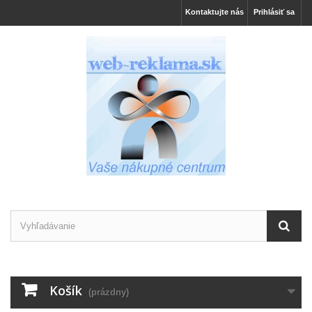
Kontaktujte nás
Prihlásiť sa
Košík
(prázdny)