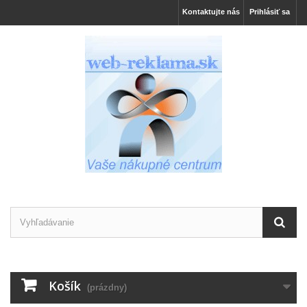
Kontaktujte nás
Prihlásiť sa
Košík
(prázdny)